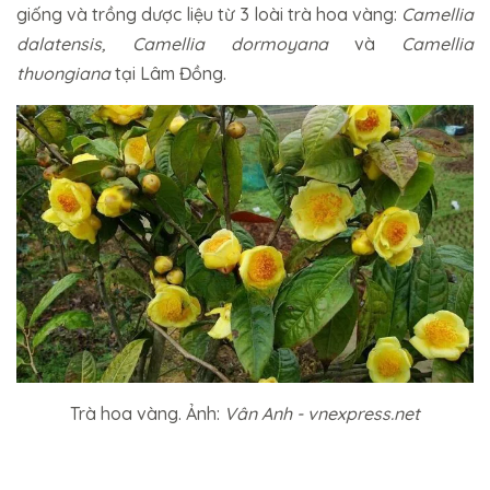
giống và trồng dược liệu từ 3 loài trà hoa vàng:
Camellia
dalatensis, Camellia dormoyana
và
Camellia
thuongiana
tại Lâm Đồng.
Trà hoa vàng. Ảnh:
Vân Anh - vnexpress.net