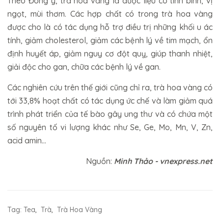
Theo Đông y, trà hoa vàng là dược liệu có tính bình, vị
ngọt, mùi thơm. Các hợp chất có trong trà hoa vàng
được cho là có tác dụng hỗ trợ điều trị những khối u ác
tính, giảm cholesterol, giảm các bệnh lý về tim mạch, ổn
định huyết áp, giảm nguy cơ đột quỵ, giúp thanh nhiệt,
giải độc cho gan, chữa các bệnh lý về gan.
Các nghiên cứu trên thế giới cũng chỉ ra, trà hoa vàng có
tới 33,8% hoạt chất có tác dụng ức chế và làm giảm quá
trình phát triển của tế bào gây ung thư và có chứa một
số nguyên tố vi lượng khác như Se, Ge, Mo, Mn, V, Zn,
acid amin...
Nguồn:
Minh Thảo - vnexpress.net
Tag:
Tea
,
Trà
,
Trà Hoa Vàng