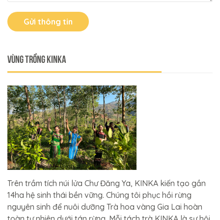
Gửi thông tin
VÙNG TRỒNG KINKA
Trên trầm tích núi lửa Chư Đăng Ya, KINKA kiến tạo gần
14ha hệ sinh thái bền vững. Chúng tôi phục hồi rừng
nguyên sinh để nuôi dưỡng Trà hoa vàng Gia Lai hoàn
toàn tự nhiên dưới tán rừng. Mỗi tách trà KINKA là sự hội