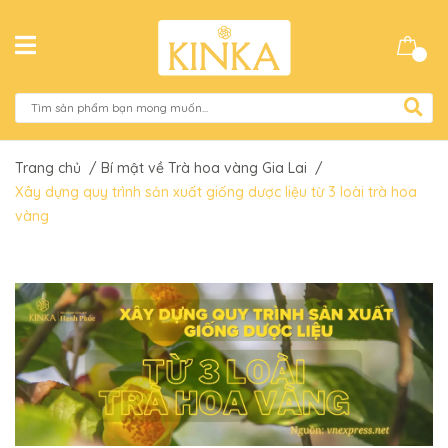
Trang chủ
/
Bí mật về Trà hoa vàng Gia Lai
/
Xây dựng quy trình sản xuất giống dược liệu từ 3 loài trà hoa
vàng