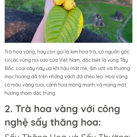
Trà hoa vàng, hay còn gọi là kim hoa trà, có nguồn gốc
từ các vùng núi cao của Việt Nam, đặc biệt là vùng Tây
Bắc. Loại cây này ưa khí hậu mát mẻ, ẩm ướt và thường
mọc hoang dã trên những vách đá cheo leo. Hoa vàng
có màu vàng tươi, cánh hoa mỏng manh và mang một
hương thơm đặc trưng.
2. Trà hoa vàng với công
nghệ sấy thăng hoa: