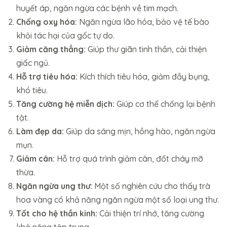
huyết áp, ngăn ngừa các bệnh về tim mạch.
Chống oxy hóa:
Ngăn ngừa lão hóa, bảo vệ tế bào
khỏi tác hại của gốc tự do.
Giảm căng thẳng:
Giúp thư giãn tinh thần, cải thiện
giấc ngủ.
Hỗ trợ tiêu hóa:
Kích thích tiêu hóa, giảm đầy bụng,
khó tiêu.
Tăng cường hệ miễn dịch:
Giúp cơ thể chống lại bệnh
tật.
Làm đẹp da:
Giúp da sáng mịn, hồng hào, ngăn ngừa
mụn.
Giảm cân:
Hỗ trợ quá trình giảm cân, đốt cháy mỡ
thừa.
Ngăn ngừa ung thư:
Một số nghiên cứu cho thấy trà
hoa vàng có khả năng ngăn ngừa một số loại ung thư.
Tốt cho hệ thần kinh:
Cải thiện trí nhớ, tăng cường