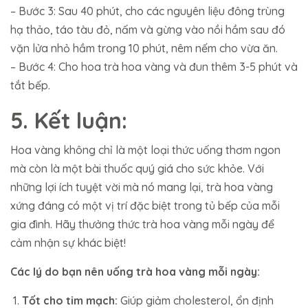
– Bước 3: Sau 40 phút, cho các nguyên liệu đông trùng
hạ thảo, táo tàu đỏ, nấm và gừng vào nồi hầm sau đó
vặn lửa nhỏ hầm trong 10 phút, nêm nếm cho vừa ăn.
– Bước 4: Cho hoa trà hoa vàng và đun thêm 3-5 phút và
tắt bếp.
5. Kết luận:
Hoa vàng không chỉ là một loại thức uống thơm ngon
mà còn là một bài thuốc quý giá cho sức khỏe. Với
những lợi ích tuyệt vời mà nó mang lại, trà hoa vàng
xứng đáng có một vị trí đặc biệt trong tủ bếp của mỗi
gia đình. Hãy thưởng thức trà hoa vàng mỗi ngày để
cảm nhận sự khác biệt!
Các lý do bạn nên uống trà hoa vàng mỗi ngày:
Tốt cho tim mạch:
Giúp giảm cholesterol, ổn định