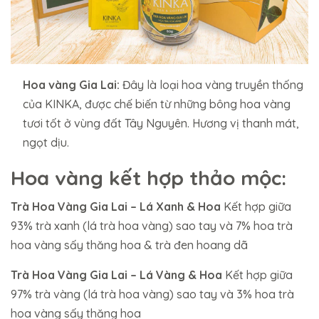
Hoa vàng Gia Lai:
Đây là loại hoa vàng truyền thống
của KINKA, được chế biến từ những bông hoa vàng
tươi tốt ở vùng đất Tây Nguyên. Hương vị thanh mát,
ngọt dịu.
Hoa vàng kết hợp thảo mộc:
Trà Hoa Vàng Gia Lai – Lá Xanh & Hoa
Kết hợp giữa
93% trà xanh (lá trà hoa vàng) sao tay và 7% hoa trà
hoa vàng sấy thăng hoa & trà đen hoang dã
Trà Hoa Vàng Gia Lai – Lá Vàng & Hoa
Kết hợp giữa
97% trà vàng (lá trà hoa vàng) sao tay và 3% hoa trà
hoa vàng sấy thăng hoa