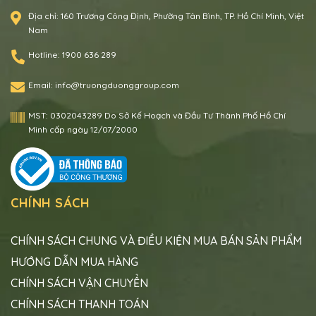
Địa chỉ:
160 Trương Công Định, Phường Tân Bình, TP. Hồ Chí Minh, Việt
Nam
Hotline:
1900 636 289
Email:
info@truongduonggroup.com
MST:
0302043289 Do Sở Kế Hoạch và Đầu Tư Thành Phố Hồ Chí
Minh cấp ngày 12/07/2000
CHÍNH SÁCH
CHÍNH SÁCH CHUNG VÀ ĐIỀU KIỆN MUA BÁN SẢN PHẨM
HƯỚNG DẪN MUA HÀNG
CHÍNH SÁCH VẬN CHUYỂN
CHÍNH SÁCH THANH TOÁN