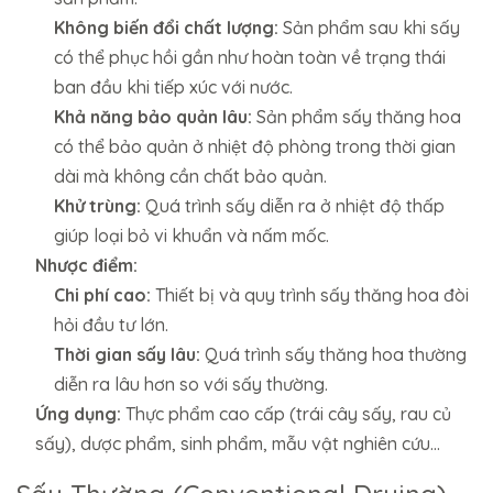
Không biến đổi chất lượng:
Sản phẩm sau khi sấy
có thể phục hồi gần như hoàn toàn về trạng thái
ban đầu khi tiếp xúc với nước.
Khả năng bảo quản lâu:
Sản phẩm sấy thăng hoa
có thể bảo quản ở nhiệt độ phòng trong thời gian
dài mà không cần chất bảo quản.
Khử trùng:
Quá trình sấy diễn ra ở nhiệt độ thấp
giúp loại bỏ vi khuẩn và nấm mốc.
Nhược điểm:
Chi phí cao:
Thiết bị và quy trình sấy thăng hoa đòi
hỏi đầu tư lớn.
Thời gian sấy lâu:
Quá trình sấy thăng hoa thường
diễn ra lâu hơn so với sấy thường.
Ứng dụng:
Thực phẩm cao cấp (trái cây sấy, rau củ
sấy), dược phẩm, sinh phẩm, mẫu vật nghiên cứu…