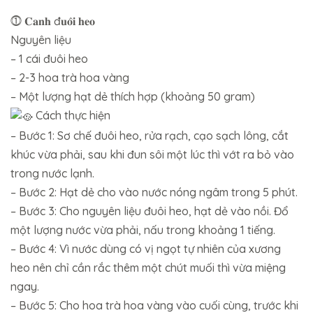
⓵ 𝐂𝐚𝐧𝐡 đ𝐮𝐨̂𝐢 𝐡𝐞𝐨
Nguyên liệu
– 1 cái đuôi heo
– 2-3 hoa trà hoa vàng
– Một lượng hạt dẻ thích hợp (khoảng 50 gram)
Cách thực hiện
– Bước 1: Sơ chế đuôi heo, rửa rạch, cạo sạch lông, cắt
khúc vừa phải, sau khi đun sôi một lúc thì vớt ra bỏ vào
trong nước lạnh.
– Bước 2: Hạt dẻ cho vào nước nóng ngâm trong 5 phút.
– Bước 3: Cho nguyên liệu đuôi heo, hạt dẻ vào nồi. Đổ
một lượng nước vừa phải, nấu trong khoảng 1 tiếng.
– Bước 4: Vì nước dùng có vị ngọt tự nhiên của xương
heo nên chỉ cần rắc thêm một chút muối thì vừa miệng
ngay.
– Bước 5: Cho hoa trà hoa vàng vào cuối cùng, trước khi