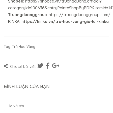
Shopee:
https://shopee.vn/truongduong.official?
categoryId=100636&entryPoint=ShopByPDP&itemId=14
Truongduonggroup
:
https://truongduonggroup.com/
KINKA: https://kinka.vn/tra-hoa-vang-gia-lai-kinka
Tag:
Trà Hoa Vàng
Chia sẻ bài viết:
BÌNH LUẬN CỦA BẠN