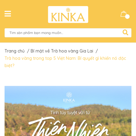
Trang chủ
/
Bí mật về Trà hoa vàng Gia Lai
/
Trà hoa vàng trong top 5 Việt Nam: Bí quyết gì khiến nó đặc
biệt?