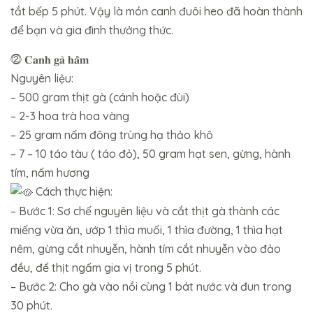
tắt bếp 5 phút. Vậy là món canh đuôi heo đã hoàn thành
để bạn và gia đình thưởng thức.
⓶ 𝐂𝐚𝐧𝐡 𝐠𝐚̀ 𝐡𝐚̂̀𝐦
Nguyên liệu:
– 500 gram thịt gà (cánh hoặc đùi)
– 2-3 hoa trà hoa vàng
– 25 gram nấm đông trùng hạ thảo khô
– 7 – 10 táo tàu ( táo đỏ), 50 gram hạt sen, gừng, hành
tím, nấm hương
Cách thực hiện:
– Bước 1: Sơ chế nguyên liệu và cắt thịt gà thành các
miếng vừa ăn, ướp 1 thìa muối, 1 thìa đường, 1 thìa hạt
nêm, gừng cắt nhuyễn, hành tím cắt nhuyễn vào đảo
đều, để thịt ngấm gia vị trong 5 phút.
– Bước 2: Cho gà vào nồi cùng 1 bát nước và đun trong
30 phút.