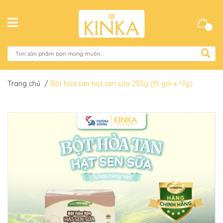
Trang chủ
/
Bột hoà tan hạt sen sữa 255g (15 gói x 17g)