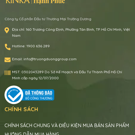
Công ty Cổ phần Đầu tư Thương Mại Trường Dương
Địa chỉ:
160 Trương Công Định, Phường Tân Bình, TP. Hồ Chí Minh, Việt
Nam
Hotline:
1900 636 289
Email:
info@truongduonggroup.com
MST:
0302043289 Do Sở Kế Hoạch và Đầu Tư Thành Phố Hồ Chí
Minh cấp ngày 12/07/2000
CHÍNH SÁCH
CHÍNH SÁCH CHUNG VÀ ĐIỀU KIỆN MUA BÁN SẢN PHẨM
HƯỚNG DẪN MUA HÀNG