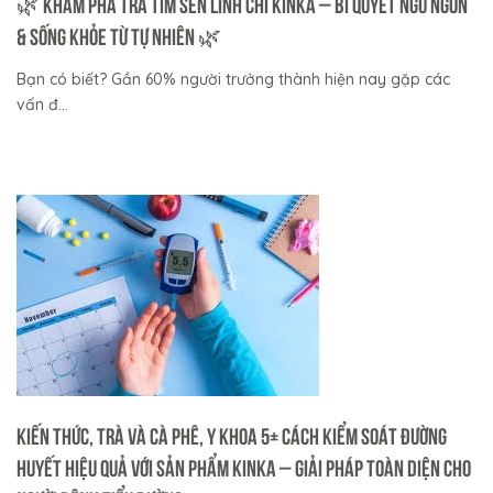
🌿 KHÁM PHÁ TRÀ TIM SEN LINH CHI KINKA – BÍ QUYẾT NGỦ NGON
& SỐNG KHỎE TỪ TỰ NHIÊN 🌿
Bạn có biết? Gần 60% người trưởng thành hiện nay gặp các
vấn đ...
Kiến thức, Trà và Cà phê, Y Khoa 5+ Cách Kiểm Soát Đường
Huyết Hiệu Quả Với Sản Phẩm KINKA – Giải Pháp Toàn Diện Cho