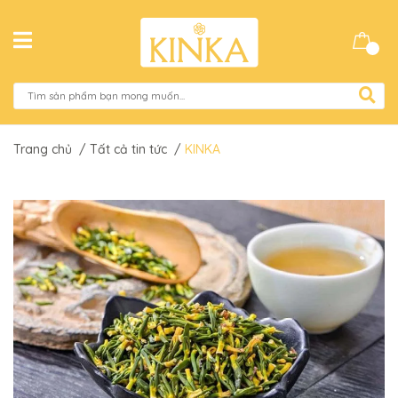
Trang chủ
/
Tất cả tin tức
/
KINKA