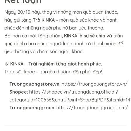
Ngày 20/10 này, thay vì những món quà quen thuộc,
hãy gửi tặng
Trà KINKA
– món quà sức khỏe và hạnh
phúc đến những người phụ nữ bạn yêu thương.
Bởi hơn cả một tặng phẩm,
KINKA là sự sẻ chia và trân
quý
dành cho những người luôn dành cả thanh xuân để
yêu thương và chăm sóc người khác.
💛
KINKA – Trải nghiệm từng giọt hạnh phúc.
Trao sức khỏe – gửi yêu thương đến phái đẹp!
Truongduongstore.vn:
https://truongduongstore.vn/
Shopee:
https://shopee.vn/truongduong.official?
categoryId=100636&entryPoint=ShopByPDP&itemId=14
Truongduonggroup
:
https://truongduonggroup.com/