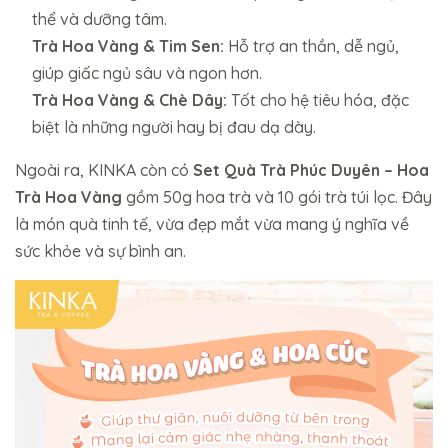
thể và dưỡng tâm.
Trà Hoa Vàng & Tim Sen:
Hỗ trợ an thần, dễ ngủ,
giúp giấc ngủ sâu và ngon hơn.
Trà Hoa Vàng & Chè Dây:
Tốt cho hệ tiêu hóa, đặc
biệt là những người hay bị đau dạ dày.
Ngoài ra, KINKA còn có
Set Quà Trà Phúc Duyên – Hoa
Trà Hoa Vàng
gồm 50g hoa trà và 10 gói trà túi lọc. Đây
là món quà tinh tế, vừa đẹp mắt vừa mang ý nghĩa về
sức khỏe và sự bình an.