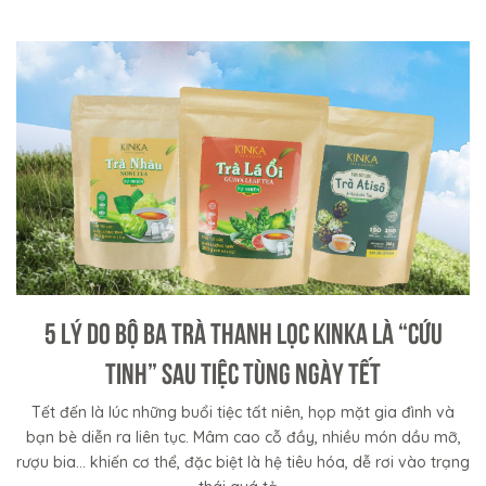
5 LÝ DO BỘ BA TRÀ THANH LỌC KINKA LÀ “CỨU
TINH” SAU TIỆC TÙNG NGÀY TẾT
Tết đến là lúc những buổi tiệc tất niên, họp mặt gia đình và
bạn bè diễn ra liên tục. Mâm cao cỗ đầy, nhiều món dầu mỡ,
rượu bia… khiến cơ thể, đặc biệt là hệ tiêu hóa, dễ rơi vào trạng