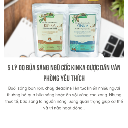
5 LÝ DO BỮA SÁNG NGŨ CỐC KINKA ĐƯỢC DÂN VĂN
PHÒNG YÊU THÍCH
Buổi sáng bận rộn, chạy deadline liên tục khiến nhiều người
thường bỏ qua bữa sáng hoặc ăn vội vàng cho xong. Nhưng
thực tế, bữa sáng là nguồn năng lượng quan trọng giúp cơ thể
và trí não hoạt động...