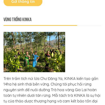
Gửi thông tin
VÙNG TRỒNG KINKA
Trên trầm tích núi lửa Chư Đăng Ya, KINKA kiến tạo gần
14ha hệ sinh thái bền vững. Chúng tôi phục hồi rừng
nguyên sinh để nuôi dưỡng Trà hoa vàng Gia Lai hoàn
toàn tự nhiên dưới tán rừng. Mỗi tách trà KINKA là sự hội
tụ của thảo dược thượng hạng và cam kết bảo tồn đại