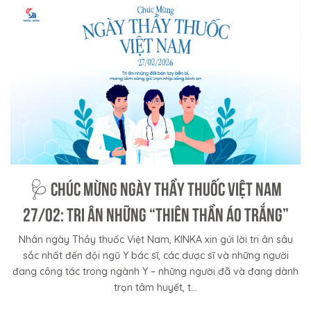
🩺 CHÚC MỪNG NGÀY THẦY THUỐC VIỆT NAM
27/02: TRI ÂN NHỮNG “THIÊN THẦN ÁO TRẮNG”
Nhân ngày Thầy thuốc Việt Nam, KINKA xin gửi lời tri ân sâu
sắc nhất đến đội ngũ Y bác sĩ, các dược sĩ và những người
đang công tác trong ngành Y – những người đã và đang dành
trọn tâm huyết, t...