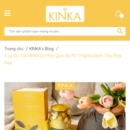
Trang chủ
/
KINKA's Blog
/
5 Lý Do Trà KINKA Là Món Quà 20/10 Ý Nghĩa Dành Cho Phái
Đẹp