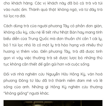
cho khách hàng. Các vị khách này đã bỏ cả trà và túi
vào nước ấm. Thành quả thật không ngờ, và từ đây trà
túi lọc ra đời.
Cách dùng trà của người phương Tây có phần đơn giản,
không cầu kỳ, câu nệ lễ tiết như Nhật Bản hay mang tính
biểu diễn của Trung Quốc mà đơn thuần chỉ cần 1 cái ly,
bỏ 1 túi lọc nhỏ là có một ly trà hảo hạng với nhiều thứ
hương vị thêm vào. Đến phương Tây, trà đã được tinh
gọn vì vậy việc thưởng trà sẽ được lược bỏ những thủ
tục không cần thiết để gần gũi hơn với cuộc sống.
Đối với nhà nghiên cứu Nguyễn Hữu Hồng Kỳ, văn hoá
phương Đông từ lâu đã trở thành niềm đam mê và lẽ
sống của anh. Những gì Hồng Kỳ nghiên cứu thường
"không giống" người khác.