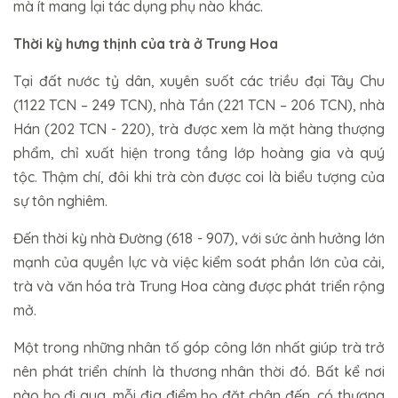
mà ít mang lại tác dụng phụ nào khác.
Thời kỳ hưng thịnh của trà ở Trung Hoa
Tại đất nước tỷ dân, xuyên suốt các triều đại Tây Chu
(1122 TCN – 249 TCN), nhà Tần (221 TCN – 206 TCN), nhà
Hán (202 TCN - 220), trà được xem là mặt hàng thượng
phẩm, chỉ xuất hiện trong tầng lớp hoàng gia và quý
tộc. Thậm chí, đôi khi trà còn được coi là biểu tượng của
sự tôn nghiêm.
Đến thời kỳ nhà Đường (618 - 907), với sức ảnh hưởng lớn
mạnh của quyền lực và việc kiểm soát phần lớn của cải,
trà và văn hóa trà Trung Hoa càng được phát triển rộng
mở.
Một trong những nhân tố góp công lớn nhất giúp trà trở
nên phát triển chính là thương nhân thời đó. Bất kể nơi
nào họ đi qua, mỗi địa điểm họ đặt chân đến, có thương