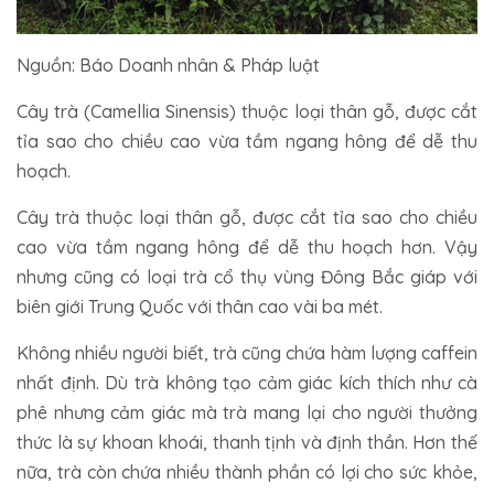
Nguồn: Báo Doanh nhân & Pháp luật
Cây trà (Camellia Sinensis) thuộc loại thân gỗ, được cắt
tỉa sao cho chiều cao vừa tầm ngang hông để dễ thu
hoạch.
Cây trà thuộc loại thân gỗ, được cắt tỉa sao cho chiều
cao vừa tầm ngang hông để dễ thu hoạch hơn. Vậy
nhưng cũng có loại trà cổ thụ vùng Đông Bắc giáp với
biên giới Trung Quốc với thân cao vài ba mét.
Không nhiều người biết, trà cũng chứa hàm lượng caffein
nhất định. Dù trà không tạo cảm giác kích thích như cà
phê nhưng cảm giác mà trà mang lại cho người thưởng
thức là sự khoan khoái, thanh tịnh và định thần. Hơn thế
nữa, trà còn chứa nhiều thành phần có lợi cho sức khỏe,