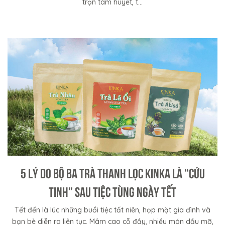
trọn tâm huyết, t...
5 LÝ DO BỘ BA TRÀ THANH LỌC KINKA LÀ “CỨU
TINH” SAU TIỆC TÙNG NGÀY TẾT
Tết đến là lúc những buổi tiệc tất niên, họp mặt gia đình và
bạn bè diễn ra liên tục. Mâm cao cỗ đầy, nhiều món dầu mỡ,