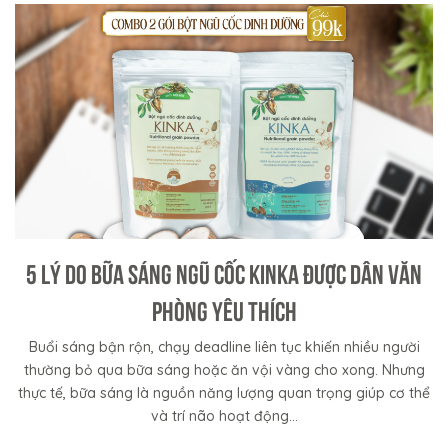
5 LÝ DO BỮA SÁNG NGŨ CỐC KINKA ĐƯỢC DÂN VĂN
PHÒNG YÊU THÍCH
Buổi sáng bận rộn, chạy deadline liên tục khiến nhiều người
thường bỏ qua bữa sáng hoặc ăn vội vàng cho xong. Nhưng
thực tế, bữa sáng là nguồn năng lượng quan trọng giúp cơ thể
và trí não hoạt động...