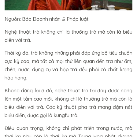
Nguồn: Báo Doanh nhân & Pháp luật
Nghệ thuật trà không chỉ là thưởng trà mà còn là biểu
diễn với trà.
Thời kỳ đó, trà không những phải đáp ứng bộ tiêu chuẩn
cực kỳ cao, mà tất cả mọi thứ liên quan đến trà như ấm,
chén, nước, dụng cụ và hộp trà đều phải có chất lượng
hảo hạng.
Không dừng lại ở đó, nghệ thuật trà tại đây được nâng
lên một tầm cao mới, không chỉ là thưởng trà mà còn là
biểu diễn với trà. Các kỹ thuật pha trà mang đậm nét
biểu diễn, được gọi là kungfu trà.
Điều quan trọng, không chỉ phát triển trong nước, mà
thời kỳ này còn là thời kỳ mà Trung Hoa phát dương