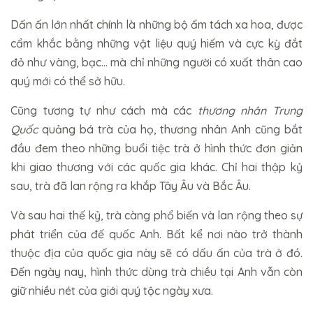
Dấn ấn lớn nhất chính là những bộ ấm tách xa hoa, được
cẩm khắc bằng những vật liệu quý hiếm và cực kỳ đắt
đỏ như vàng, bạc... mà chỉ những người có xuất thân cao
quý mới có thể sở hữu.
Cũng tương tự như cách mà các
thương nhân Trung
Quốc
quảng bá trà của họ, thương nhân Anh cũng bắt
đầu đem theo những buổi tiệc trà ở hình thức đơn giản
khi giao thương với các quốc gia khác. Chỉ hai thập kỷ
sau, trà đã lan rộng ra khắp Tây Âu và Bắc Âu.
Và sau hai thế kỷ, trà càng phổ biến và lan rộng theo sự
phát triển của đế quốc Anh. Bất kể nơi nào trở thành
thuộc địa của quốc gia này sẽ có dấu ấn của trà ở đó.
Đến ngày nay, hình thức dùng trà chiều tại Anh vẫn còn
giữ nhiều nét của giới quý tộc ngày xưa.