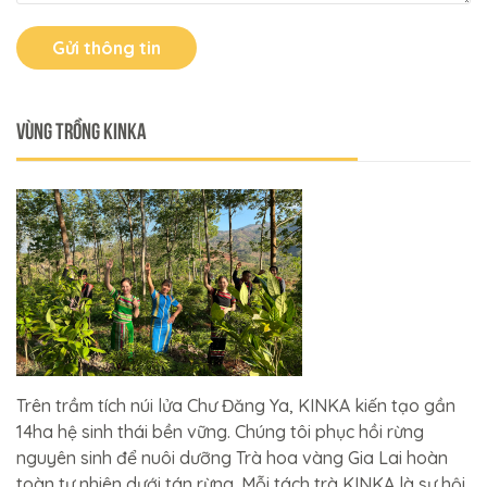
Gửi thông tin
VÙNG TRỒNG KINKA
Trên trầm tích núi lửa Chư Đăng Ya, KINKA kiến tạo gần
14ha hệ sinh thái bền vững. Chúng tôi phục hồi rừng
nguyên sinh để nuôi dưỡng Trà hoa vàng Gia Lai hoàn
toàn tự nhiên dưới tán rừng. Mỗi tách trà KINKA là sự hội