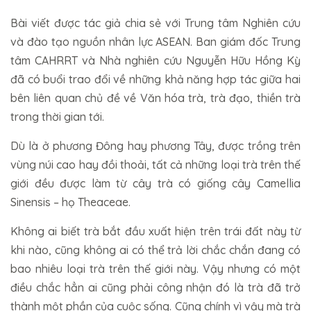
Bài viết được tác giả chia sẻ với Trung tâm Nghiên cứu
và đào tạo nguồn nhân lực ASEAN. Ban giám đốc Trung
tâm CAHRRT và Nhà nghiên cứu Nguyễn Hữu Hồng Kỳ
đã có buổi trao đổi về những khả năng hợp tác giữa hai
bên liên quan chủ đề về Văn hóa trà, trà đạo, thiền trà
trong thời gian tới.
Dù là ở phương Đông hay phương Tây, được trồng trên
vùng núi cao hay đồi thoải, tất cả những loại trà trên thế
giới đều được làm từ cây trà có giống cây Camellia
Sinensis – họ Theaceae.
Không ai biết trà bắt đầu xuất hiện trên trái đất này từ
khi nào, cũng không ai có thể trả lời chắc chắn đang có
bao nhiêu loại trà trên thế giới này. Vậy nhưng có một
điều chắc hẳn ai cũng phải công nhận đó là trà đã trở
thành một phần của cuộc sống. Cũng chính vì vậy mà trà