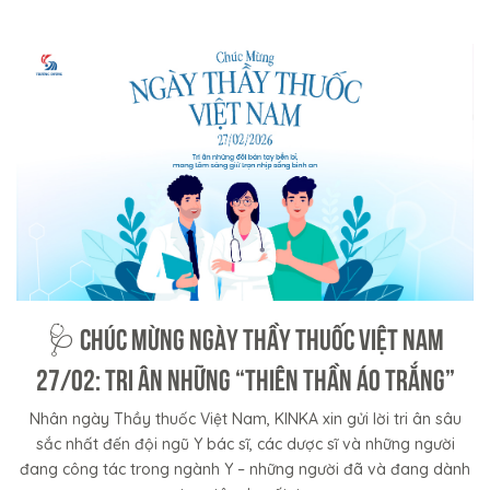
🩺 CHÚC MỪNG NGÀY THẦY THUỐC VIỆT NAM
27/02: TRI ÂN NHỮNG “THIÊN THẦN ÁO TRẮNG”
Nhân ngày Thầy thuốc Việt Nam, KINKA xin gửi lời tri ân sâu
sắc nhất đến đội ngũ Y bác sĩ, các dược sĩ và những người
đang công tác trong ngành Y – những người đã và đang dành