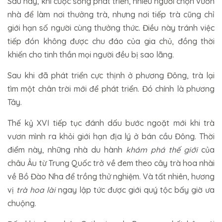
Sau này, khi cuộc sống phát triển, nhiều người chọn vườn
nhà để làm nơi thưởng trà, nhưng nơi tiếp trà cũng chỉ
giới hạn số người cùng thưởng thức. Điều này tránh việc
tiếp đón không được chu đáo của gia chủ, đồng thời
khiến cho tinh thần mọi người đều bị sao lãng.
Sau khi đã phát triển cực thịnh ở phương Đông, trà lại
tìm một chân trời mới để phát triển. Đó chính là phương
Tây.
Thế kỷ XVI tiếp tục đánh dấu bước ngoặt mới khi trà
vươn mình ra khỏi giới hạn địa lý ở bán cầu Đông. Thời
điểm này, những nhà du hành
khám phá thế giới
của
châu Âu từ Trung Quốc trở về đem theo cây trà hoa nhài
về Bồ Đào Nha để trồng thử nghiệm. Và tất nhiên, hương
vị
trà hoa lài
ngay lập tức được giới quý tộc bấy giờ ưa
chuộng.