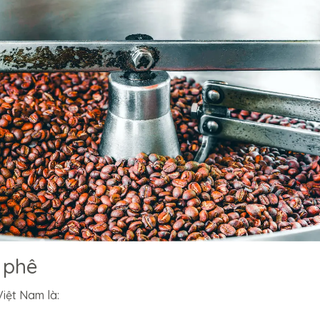
 phê
Việt Nam là: