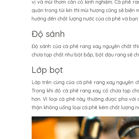
vị và mùi thơm cần có kinh nghiệm. Cà phê r
quản trong túi kín thì mùi hương cũng sẽ biến
hưởng đến chất lượng nước của cà phê và bạn 
Độ sánh
Độ sánh của cà phê rang xay nguyên chất thì
chứa tạp chất như bột bắp, bột đậu rang sẽ cho
Lớp bọt
Lớp trên cùng của cà phê rang xay nguyên c
Trong khi đó cà phê rang xay có chứa tạp chấ
hơn. Vì loại cà phê này thường được pha với
thận không uống loại cà phê kém chất lượng n