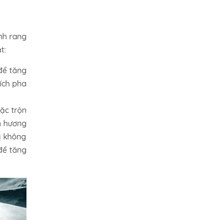
ình rang
ạt:
để tăng
đích pha
ặc trộn
ẹn hương
ị không
để tăng