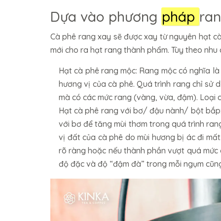
Dựa vào phương
pháp
ra
Cà phê rang xay sẽ được xay từ nguyên hạt c
mới cho ra hạt rang thành phẩm. Tùy theo nhu c
Hạt cà phê rang mộc: Rang mộc có nghĩa là 
hương vị của cà phê. Quá trình rang chỉ sử 
mà có các mức rang (vàng, vừa, đậm). Loại 
Hạt cà phê rang với bơ/ đậu nành/ bột bắp
với bơ để tăng mùi thơm trong quá trình ran
vị đất của cà phê do mùi hương bị ác đi mấ
rõ ràng hoặc nếu thành phần vượt quá mức 
độ đặc và độ “đậm đà” trong mỗi ngụm cũng