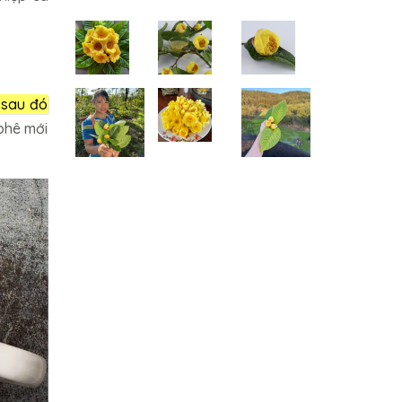
sau đó
phê mới