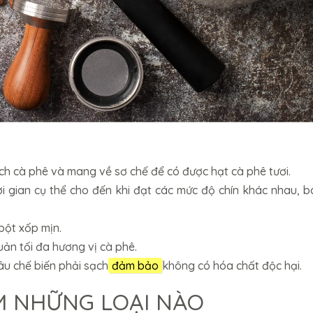
ch cà phê và mang về sơ chế để có được hạt cà phê tươi.
ời gian cụ thể cho đến khi đạt các mức độ chín khác nhau, 
bột xốp mịn.
ản tối đa hương vị cà phê.
âu chế biến phải sạch
đảm bảo
không có hóa chất độc hại.
M NHỮNG LOẠI NÀO