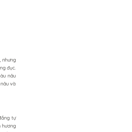
g, nhưng
ng đục.
màu nâu
 nâu và
đắng tự
ên hương