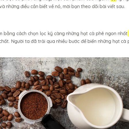
và những điều cần biết về nó, mời bạn theo dõi bài viết sau.
làm bằng cách chọn lọc kỹ càng những hạt cà phê ngon nhất
hất. Người ta đã trải qua nhiều bước để biến những hạt cà 