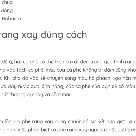
à chua.
 đắng.
à Robusta.
 rang xay đúng cách
để ý, hạt cà phê có thể trở nên rất đen trong quá trình ran
pha vào tách cà phê, màu của cà phê không bị đậm cũng khô
. Khi cho đá vào sẽ chuyển sang màu hổ phách, tạo nên 
hứa đầy nước dưới ánh nắng, cốc cà phê của bạn sẽ có màu
chất thường bị cháy và sẫm màu.
m lẫn. Cà phê rang xay đúng chuẩn có sự kết hợp giữa vị 
ồng nàn. Việc phân biệt cà phê rang xay nguyên chất dựa tr