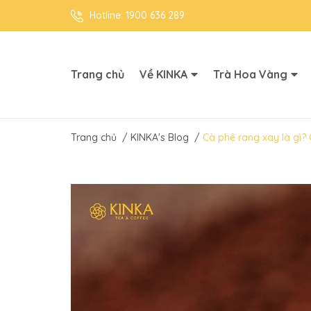
Hotline:
1900 636 289
Trang chủ
Về KINKA
Trà Hoa Vàng
Trang chủ
/
KINKA's Blog
/
Cà phê rang xay là gì?