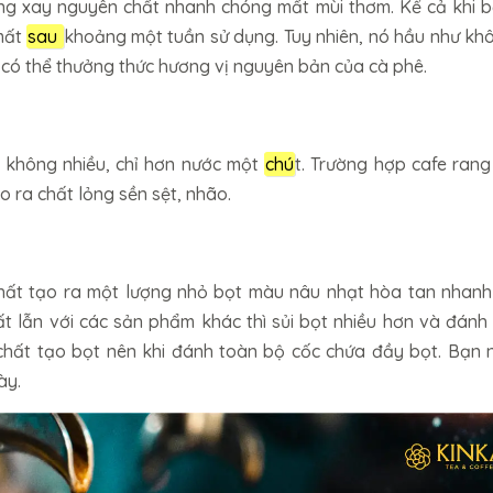
ang xay nguyên chất nhanh chóng mất mùi thơm. Kể cả khi 
 mất
sau
khoảng một tuần sử dụng. Tuy nhiên, nó hầu như kh
có thể thưởng thức hương vị nguyên bản của cà phê.
 không nhiều, chỉ hơn nước một
chú
t. Trường hợp cafe rang
 ra chất lỏng sền sệt, nhão.
hất tạo ra một lượng nhỏ bọt màu nâu nhạt hòa tan nhanh
t lẫn với các sản phẩm khác thì sủi bọt nhiều hơn và đánh 
 chất tạo bọt nên khi đánh toàn bộ cốc chứa đầy bọt. Bạn 
ày.