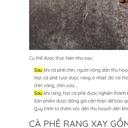
Cụ thể được thực hiện như sau:
Sau
khi cà phê chín, người nông dân thu hoạ
Hạt cà phê tươi được rang ở nhiệt độ và th
chín vàng, chín vừa,...
Sau
khi rang, hạt cà phê được nghiền thành 
Sản phẩm được đóng gói cẩn thận để bảo qu
Quy trình từ chăm sóc đến thu hoạch đến kh
CÀ PHÊ RANG XAY GỒ