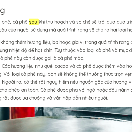
ng
à phê, cà phê
sau
khi thu hoạch và sơ chế sẽ trải qua quá tr
ầu của người sử dụng mà quá trình rang sẽ cho ra hai loại h
không thêm hương liệu, bơ hoặc gia vị trong quá trình rang 
dụng nhiệt độ để hạt chín. Tùy thuộc vào loại cà phê và mục 
cà phê này còn được gọi là cà phê mộc.
: Các hương liệu như quế, cacao và cà phê được thêm vào ho
g. Với loại cà phê này, bạn sẽ không thể thưởng thức trọn v
t. Ngoài ra, có thể rất nguy hiểm nếu nguồn gốc của hương v
cho phép an toàn. Cà phê được pha với ngô hoặc đậu nành 
 rất được ưa chuộng và vẫn hấp dẫn nhiều người.