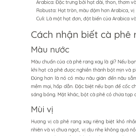
Arabica: Đặc trưng bởi hạt dài, thon, thơm v
Robusta: Hạt tròn, màu đậm hơn Arabica, vị
Culi: Là một hạt đơn, đột biến của Arabica v
Cách nhận biết cà phê
Màu nước
Màu chuẩn của cà phê rang xay là gì? Nếu bạn 
khi hạt cà phê được nghiền thành bột mịn và 
Đúng hơn là nó có màu nâu gián đến nâu sẫm
mềm mại, hấp dẫn. Đặc biệt nếu bạn để cốc c
sáng bóng. Mặt khác, bột cà phê có chứa tạp 
Mùi vị
Hương vị cà phê rang xay riêng biệt khó nhầ
nhiên và vị chua ngọt, vị dịu nhẹ không quá n