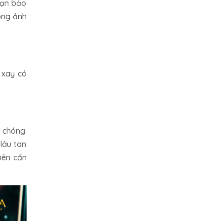
bạn bảo
ông ảnh
 xay có
 chóng.
lâu tan
nên cẩn