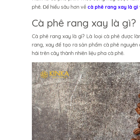
phê. Để hiểu sâu hơn về
cà phê rang xay là gì
Cà phê rang xay là gì?
Cà phê rang xay là gì? Là loại cà phê được 
rang, xay để tạo ra sản phẩm cà phê nguyên c
hái trên cây thành nhiên liệu pha cà phê.