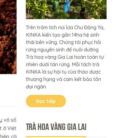
Trên trầm tích núi lửa Chư Đăng Ya,
KINKA kiến tạo gần 14ha hệ sinh
thái bền vững. Chúng tôi phục hồi
rừng nguyên sinh để nuôi dưỡng
Trà hoa vàng Gia Lai hoàn toàn tự
nhiên dưới tán rừng. Mỗi tách trà
KINKA là sự hội tụ của thảo dược
thượng hạng và cam kết bảo tồn
đại ngàn.
Đọc tiếp
y vô số
Trà Hoa Vàng Gia Lai
 ở Việt
hiệp cà